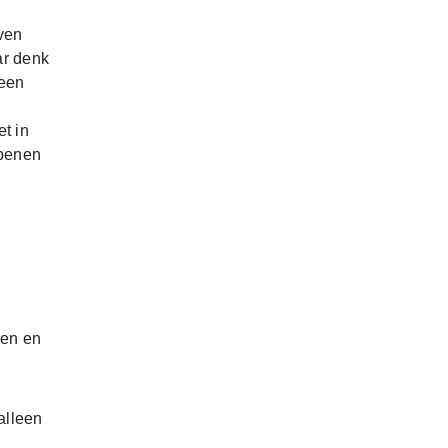
ven
ar denk
 een
et in
 benen
sen en
alleen