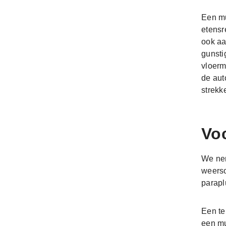
Een mu
etensr
ook aa
gunsti
vloerm
de aut
strekk
Vo
We nem
weerso
parapl
Een te
een mu