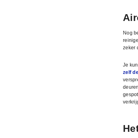
Air
Nog be
reinig
zeker 
Je kun
zelf d
verspr
deuren
gespot
verkri
Het