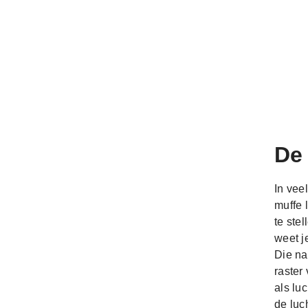
De 
In vee
muffe 
te stel
weet j
Die na
raster
als luc
de luc