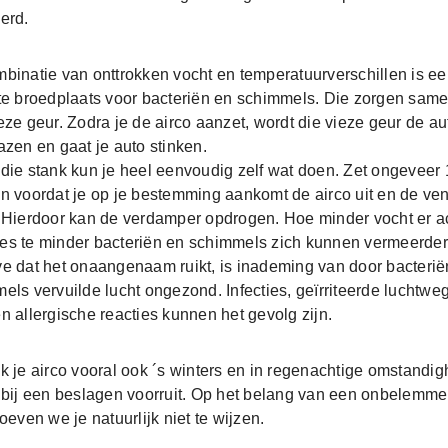
erd.
binatie van onttrokken vocht en temperatuurverschillen is e
te broedplaats voor bacteriën en schimmels. Die zorgen same
eze geur. Zodra je de airco aanzet, wordt die vieze geur de au
azen en gaat je auto stinken.
die stank kun je heel eenvoudig zelf wat doen. Zet ongeveer 
n voordat je op je bestemming aankomt de airco uit en de vent
 Hierdoor kan de verdamper opdrogen. Hoe minder vocht er a
, des te minder bacteriën en schimmels zich kunnen vermeerde
e dat het onaangenaam ruikt, is inademing van door bacterië
els vervuilde lucht ongezond. Infecties, geïrriteerde luchtwe
n allergische reacties kunnen het gevolg zijn.
k je airco vooral ook ´s winters en in regenachtige omstandi
 bij een beslagen voorruit. Op het belang van een onbelemme
oeven we je natuurlijk niet te wijzen.