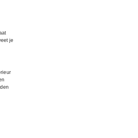
aat
eet je
rieur
en
rden