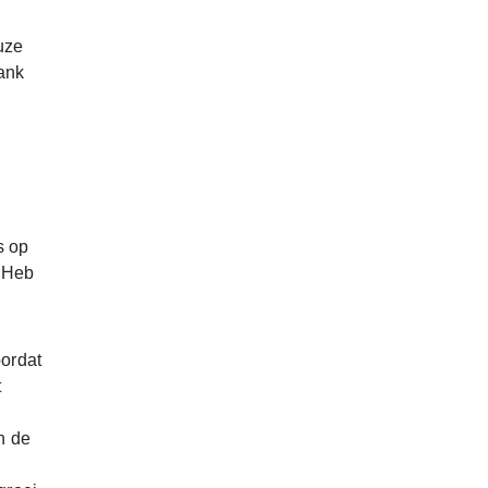
uze
ank
s op
 Heb
oordat
t
n de