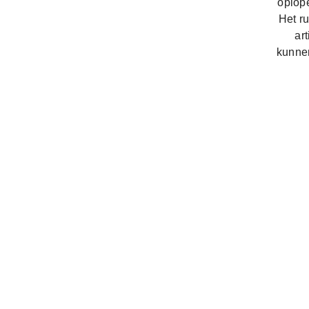
oplope
Het ru
ar
kunnen