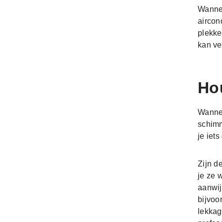
Wannee
aircon
plekke
kan ve
Ho
Wannee
schimm
je iet
Zijn d
je ze 
aanwij
bijvoo
lekkag