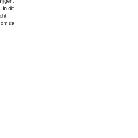
rijgen.
 In dit
cht
n om de