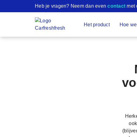
Heb je vragen? Neem dan even
contact
met 
Het product
Hoe wer
vo
Herke
ook
(blijv