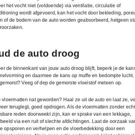
r het vocht niet (voldoende) via ventilatie, circulatie of
ditioning wordt afgevoerd, kan het vocht door bekleding, pore
n of de bodem van de auto worden geabsorbeerd, hetgeen st
roorzaken.
ud de auto droog
r de binnenkant van jouw auto droog blijft, beperk je de kan
elvorming en daarmee de kans op muffe en bedompte lucht.
s gemorst? Veeg of dep de gemorste vloeistof meteen op.
e vloermatten nat geworden? Haal ze uit de auto en laat ze, v
weer teruglegt, goed opdrogen. Als de vloermatten zonder ech
sbare reden doorweekt zijn, kan er sprake van een lekkage,
rbeeld via een ruit of slechte afdichtingen. Laat de oorzaak va
e opsporen en verhelpen en de vloerbedekking door een