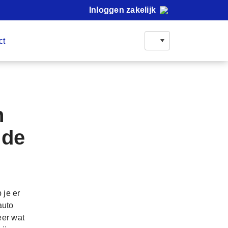
Inloggen zakelijk
ct
n
 de
 je er
auto
eer wat