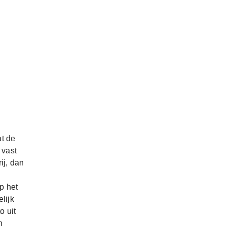
at de
 vast
ij, dan
p het
lijk
o uit
n