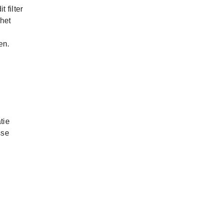
 filter
het
en.
tie
sse