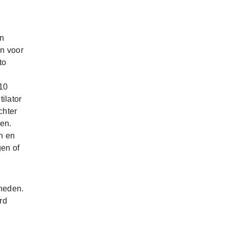
en
n voor
to
10
ilator
chter
ren.
n en
gen of
gheden.
rd