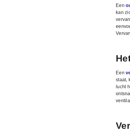
Een
ou
kan zi
vervan
eenvou
Vervan
Het
Een
v
staat,
lucht 
ontsna
ventil
Ve