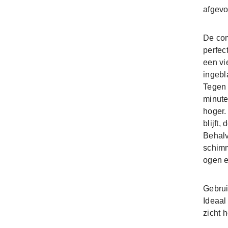
afgevo
De com
perfec
een vi
ingebl
Tegen 
minute
hoger.
blijft
Behalv
schimm
ogen e
Gebrui
Ideaal
zicht h